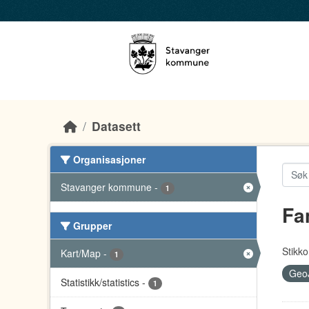
Skip to main content
Datasett
Organisasjoner
Stavanger kommune
-
1
Fa
Grupper
Stikko
Kart/Map
-
1
Geo
Statistikk/statistics
-
1