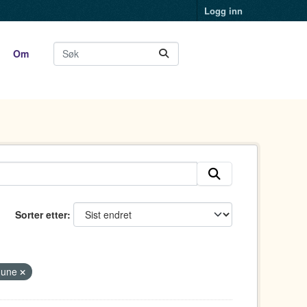
Logg inn
Om
Sorter etter
mune