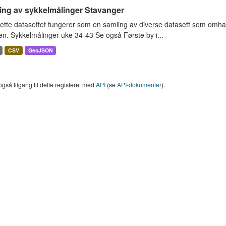
ing av sykkelmålinger Stavanger
ette datasettet fungerer som en samling av diverse datasett som omha
en. Sykkelmålinger uke 34-43 Se også Første by i...
CSV
GeoJSON
også tilgang til dette registeret med
API
(se
API-dokumenter
).