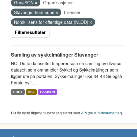
GeoJSON
Organisasjoner:
Stavanger kommune
Lisenser:
Norsk lisens for offentlige data (NLOD)
Filterresultater
Samling av sykkelmålinger Stavanger
NO: Dette datasettet fungerer som en samling av diverse
datasett som omhandler Sykkel og Sykkelmålinger som
ligger ute på portalen. Sykkelmålinger uke 34-43 Se også
Første by i...
DOCX
CSV
GeoJSON
Du får også tilgang til dette registeret med
API
(se
API-dokumenter
).