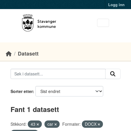
Skip to main content
Logg inn
Datasett
Sorter etter
Fant 1 datasett
Stikkord:
43
car
Formater:
DOCX