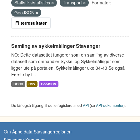
Statistikk/statistics
Transport
Formater:
GeoJSON
Filterresultater
Samling av sykkelmålinger Stavanger
NO: Dette datasettet fungerer som en samling av diverse
datasett som omhandler Sykkel og Sykkelmålinger som
ligger ute på portalen. Sykkelmålinger uke 34-43 Se også
Første by i...
DOCX
CSV
GeoJSON
Du får også tilgang til dette registeret med
API
(se
API-dokumenter
).
Om Åpne data Stavangerregionen
Stavanger Kommune