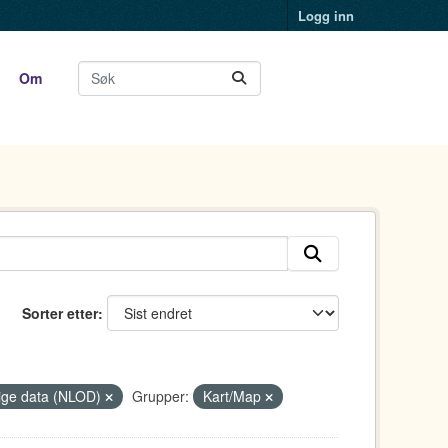
Logg inn
Om
Sorter etter
tlige data (NLOD)
Grupper:
Kart/Map