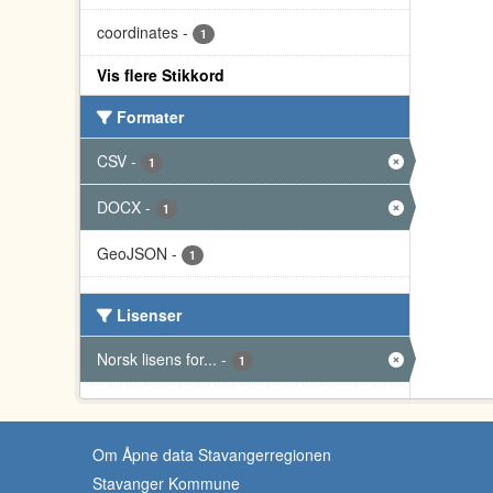
coordinates
-
1
Vis flere Stikkord
Formater
CSV
-
1
DOCX
-
1
GeoJSON
-
1
Lisenser
Norsk lisens for...
-
1
Om Åpne data Stavangerregionen
Stavanger Kommune