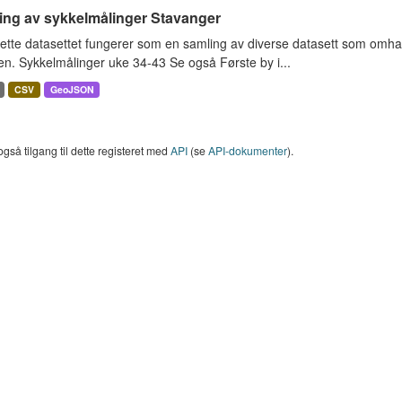
ing av sykkelmålinger Stavanger
ette datasettet fungerer som en samling av diverse datasett som omha
en. Sykkelmålinger uke 34-43 Se også Første by i...
CSV
GeoJSON
også tilgang til dette registeret med
API
(se
API-dokumenter
).