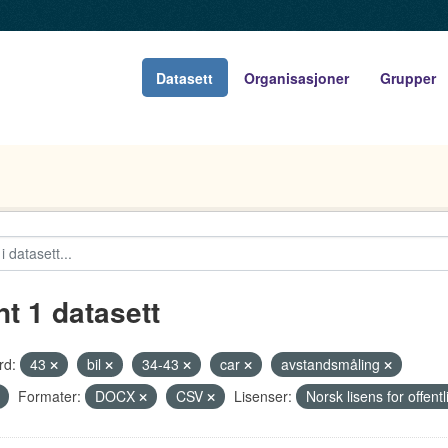
Datasett
Organisasjoner
Grupper
nt 1 datasett
rd:
43
bil
34-43
car
avstandsmåling
Formater:
DOCX
CSV
Lisenser:
Norsk lisens for offen