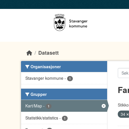
Skip to main content
Datasett
Organisasjoner
Stavanger kommune
-
1
Fa
Grupper
Stikko
Kart/Map
-
1
34
Statistikk/statistics
-
1