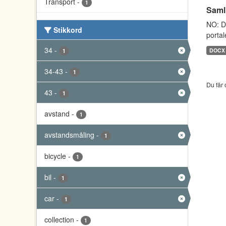
Transport
-
1
Saml
NO: D
Stikkord
portal
34
-
DOCX
1
34-43
-
1
Du får 
43
-
1
avstand
-
1
avstandsmåling
-
1
bicycle
-
1
bil
-
1
car
-
1
collection
-
1