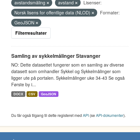
avstandsmåling
avstand
Lisenser:
Norsk lisens for offentlige data (NLOD)
Formater:
GeoJSON
Filterresultater
Samling av sykkelmålinger Stavanger
NO: Dette datasettet fungerer som en samling av diverse
datasett som omhandler Sykkel og Sykkelmålinger som
ligger ute på portalen. Sykkelmålinger uke 34-43 Se også
Første by i...
DOCX
CSV
GeoJSON
Du får også tilgang til dette registeret med
API
(se
API-dokumenter
).