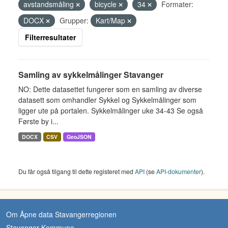
avstandsmåling
bicycle
34
Formater:
DOCX
Grupper:
Kart/Map
Filterresultater
Samling av sykkelmålinger Stavanger
NO: Dette datasettet fungerer som en samling av diverse
datasett som omhandler Sykkel og Sykkelmålinger som
ligger ute på portalen. Sykkelmålinger uke 34-43 Se også
Første by i...
DOCX
CSV
GeoJSON
Du får også tilgang til dette registeret med
API
(se
API-dokumenter
).
Om Åpne data Stavangerregionen
Stavanger Kommune