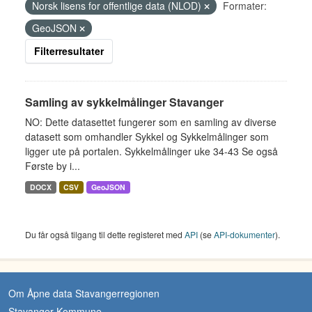
Norsk lisens for offentlige data (NLOD)
Formater:
GeoJSON
Filterresultater
Samling av sykkelmålinger Stavanger
NO: Dette datasettet fungerer som en samling av diverse
datasett som omhandler Sykkel og Sykkelmålinger som
ligger ute på portalen. Sykkelmålinger uke 34-43 Se også
Første by i...
DOCX
CSV
GeoJSON
Du får også tilgang til dette registeret med
API
(se
API-dokumenter
).
Om Åpne data Stavangerregionen
Stavanger Kommune