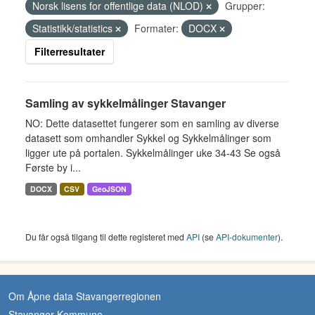
Norsk lisens for offentlige data (NLOD)
Grupper:
Statistikk/statistics
Formater:
DOCX
Filterresultater
Samling av sykkelmålinger Stavanger
NO: Dette datasettet fungerer som en samling av diverse
datasett som omhandler Sykkel og Sykkelmålinger som
ligger ute på portalen. Sykkelmålinger uke 34-43 Se også
Første by i...
DOCX
CSV
GeoJSON
Du får også tilgang til dette registeret med
API
(se
API-dokumenter
).
Om Åpne data Stavangerregionen
Stavanger Kommune