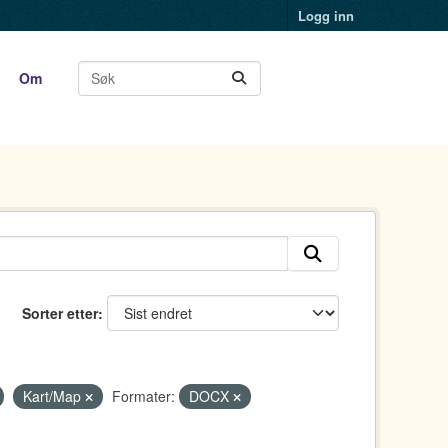
Logg inn
Om
Sorter etter
Kart/Map
Formater:
DOCX