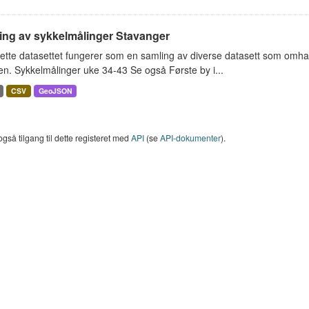
ing av sykkelmålinger Stavanger
ette datasettet fungerer som en samling av diverse datasett som omha
en. Sykkelmålinger uke 34-43 Se også Første by i...
CSV
GeoJSON
også tilgang til dette registeret med
API
(se
API-dokumenter
).