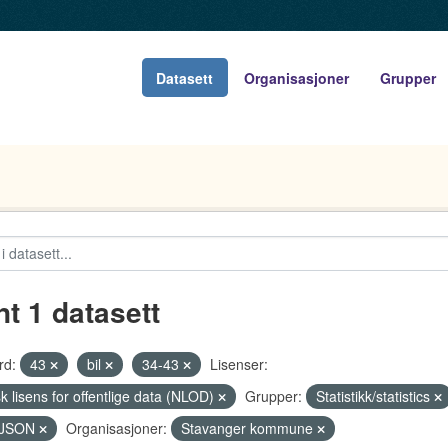
Datasett
Organisasjoner
Grupper
nt 1 datasett
rd:
43
bil
34-43
Lisenser:
k lisens for offentlige data (NLOD)
Grupper:
Statistikk/statistics
JSON
Organisasjoner:
Stavanger kommune