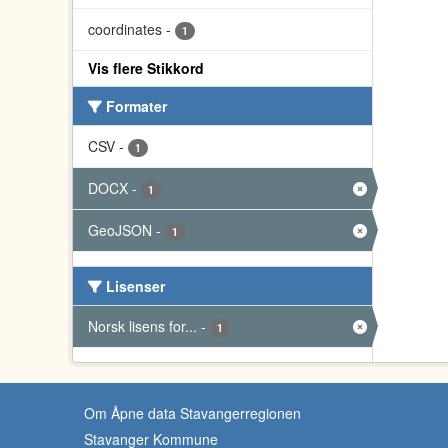
coordinates
-
1
Vis flere Stikkord
Formater
CSV
-
1
DOCX
-
1
GeoJSON
-
1
Lisenser
Norsk lisens for...
-
1
Om Åpne data Stavangerregionen
Stavanger Kommune