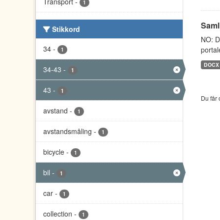
Transport
-
1
Saml
Stikkord
NO: D
34
-
portal
1
DOCX
34-43
-
1
43
-
1
Du får 
avstand
-
1
avstandsmåling
-
1
bicycle
-
1
bil
-
1
car
-
1
collection
-
1