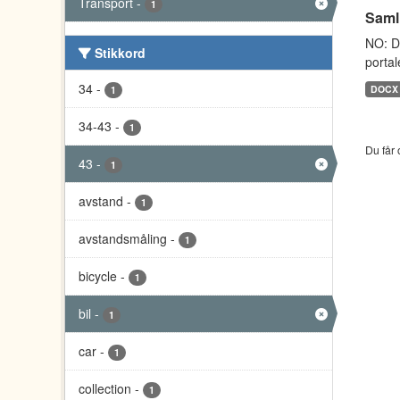
Transport
-
1
Saml
NO: D
Stikkord
portal
34
-
DOCX
1
34-43
-
1
Du får 
43
-
1
avstand
-
1
avstandsmåling
-
1
bicycle
-
1
bil
-
1
car
-
1
collection
-
1