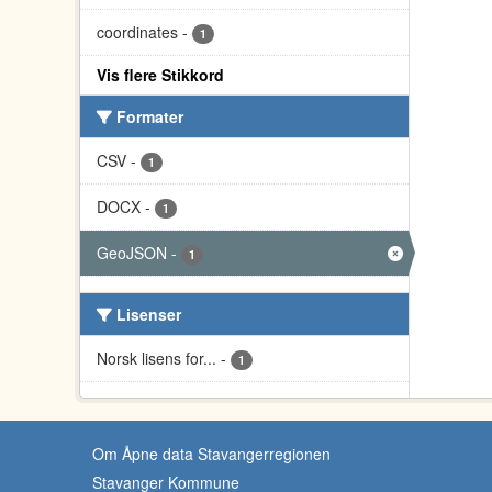
coordinates
-
1
Vis flere Stikkord
Formater
CSV
-
1
DOCX
-
1
GeoJSON
-
1
Lisenser
Norsk lisens for...
-
1
Om Åpne data Stavangerregionen
Stavanger Kommune