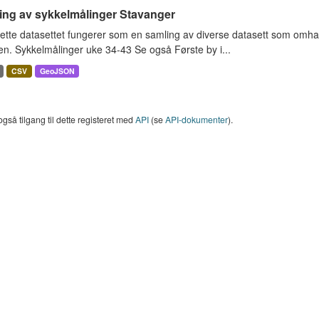
ing av sykkelmålinger Stavanger
ette datasettet fungerer som en samling av diverse datasett som omha
en. Sykkelmålinger uke 34-43 Se også Første by i...
CSV
GeoJSON
også tilgang til dette registeret med
API
(se
API-dokumenter
).