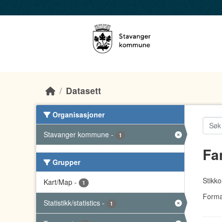
Skip to main content
Datasett
Organisasjoner
Stavanger kommune
-
1
Fa
Grupper
Stikko
Kart/Map
-
1
Forma
Statistikk/statistics
-
1