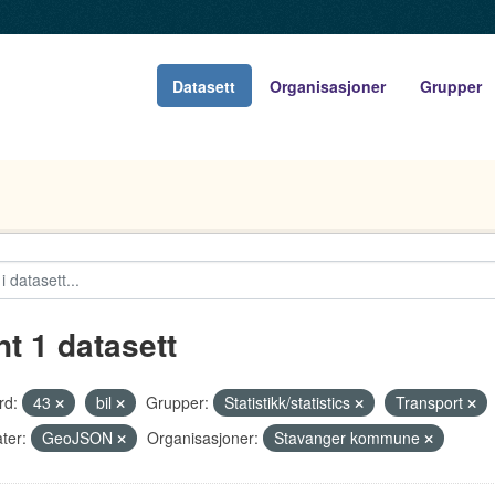
Datasett
Organisasjoner
Grupper
nt 1 datasett
rd:
43
bil
Grupper:
Statistikk/statistics
Transport
ter:
GeoJSON
Organisasjoner:
Stavanger kommune