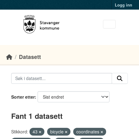
Skip to main content
Logg inn
Datasett
Sorter etter
Fant 1 datasett
Stikkord:
43
bicycle
coordinates