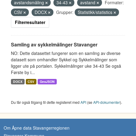
avstandsmåling
34-43
avstand
Formater:
CSV
DOCX
Grupper:
Statistikk/statistics
Filterresultater
Samling av sykkelmålinger Stavanger
NO: Dette datasettet fungerer som en samling av diverse
datasett som omhandler Sykkel og Sykkelmålinger som
ligger ute på portalen. Sykkelmålinger uke 34-43 Se også
Første by i...
DOCX
CSV
GeoJSON
Du får også tilgang til dette registeret med
API
(se
API-dokumenter
).
Om Åpne data Stavangerregionen
Stavanger Kommune