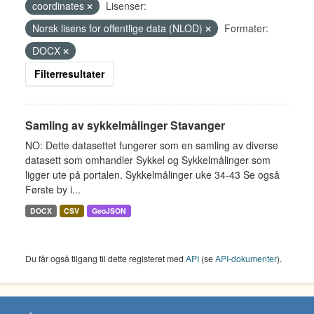
coordinates
Lisenser:
Norsk lisens for offentlige data (NLOD)
Formater:
DOCX
Filterresultater
Samling av sykkelmålinger Stavanger
NO: Dette datasettet fungerer som en samling av diverse
datasett som omhandler Sykkel og Sykkelmålinger som
ligger ute på portalen. Sykkelmålinger uke 34-43 Se også
Første by i...
DOCX
CSV
GeoJSON
Du får også tilgang til dette registeret med
API
(se
API-dokumenter
).