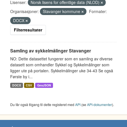
Lisenser:
Norsk lisens for offentlige data (NLOD)
Organisasjoner:
Stavanger kommune
Formater:
DOCX
Filterresultater
Samling av sykkelmålinger Stavanger
NO: Dette datasettet fungerer som en samling av diverse
datasett som omhandler Sykkel og Sykkelmålinger som
ligger ute på portalen. Sykkelmålinger uke 34-43 Se også
Første by i...
DOCX
CSV
GeoJSON
Du får også tilgang til dette registeret med
API
(se
API-dokumenter
).