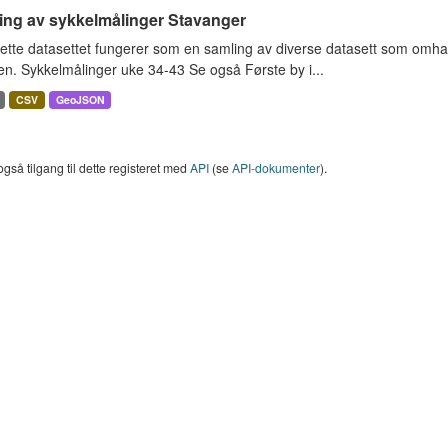
ing av sykkelmålinger Stavanger
ette datasettet fungerer som en samling av diverse datasett som omha
en. Sykkelmålinger uke 34-43 Se også Første by i...
CSV
GeoJSON
også tilgang til dette registeret med
API
(se
API-dokumenter
).