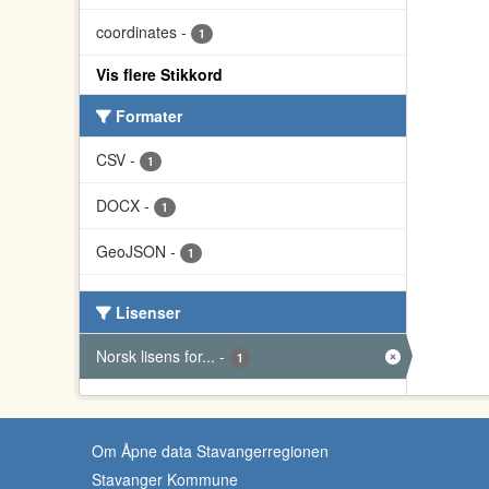
coordinates
-
1
Vis flere Stikkord
Formater
CSV
-
1
DOCX
-
1
GeoJSON
-
1
Lisenser
Norsk lisens for...
-
1
Om Åpne data Stavangerregionen
Stavanger Kommune