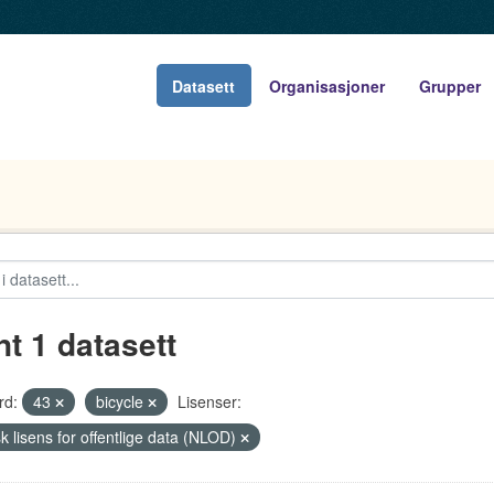
Datasett
Organisasjoner
Grupper
nt 1 datasett
rd:
43
bicycle
Lisenser:
k lisens for offentlige data (NLOD)