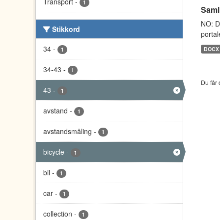
Transport
-
1
Saml
NO: D
Stikkord
portal
34
-
DOCX
1
34-43
-
1
Du får 
43
-
1
avstand
-
1
avstandsmåling
-
1
bicycle
-
1
bil
-
1
car
-
1
collection
-
1