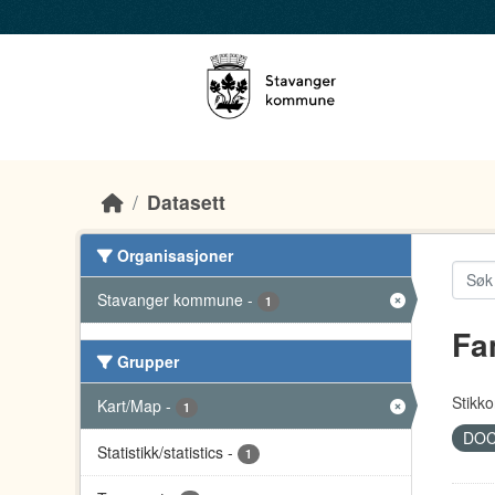
Skip to main content
Datasett
Organisasjoner
Stavanger kommune
-
1
Fa
Grupper
Stikko
Kart/Map
-
1
DO
Statistikk/statistics
-
1