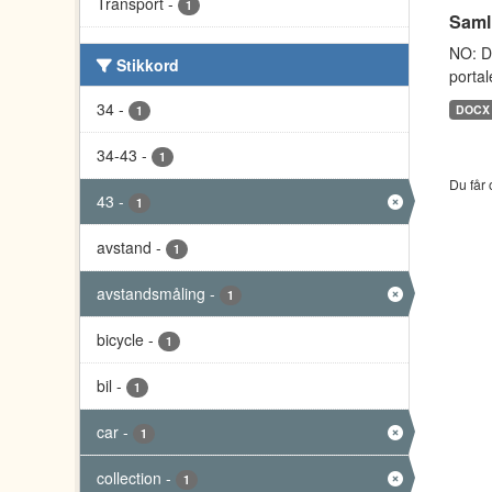
Transport
-
1
Saml
NO: D
Stikkord
portal
34
-
DOCX
1
34-43
-
1
Du får 
43
-
1
avstand
-
1
avstandsmåling
-
1
bicycle
-
1
bil
-
1
car
-
1
collection
-
1