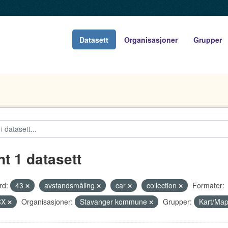
Datasett
Organisasjoner
Grupper
nt 1 datasett
rd:
43
avstandsmåling
car
collection
Formater:
CX
Organisasjoner:
Stavanger kommune
Grupper:
Kart/Ma