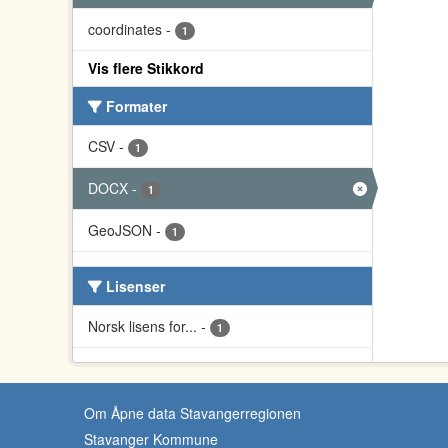
coordinates
-
1
Vis flere Stikkord
Formater
CSV
-
1
DOCX
-
1
GeoJSON
-
1
Lisenser
Norsk lisens for...
-
1
Om Åpne data Stavangerregionen
Stavanger Kommune