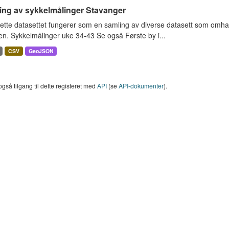
ing av sykkelmålinger Stavanger
ette datasettet fungerer som en samling av diverse datasett som omha
en. Sykkelmålinger uke 34-43 Se også Første by i...
CSV
GeoJSON
også tilgang til dette registeret med
API
(se
API-dokumenter
).