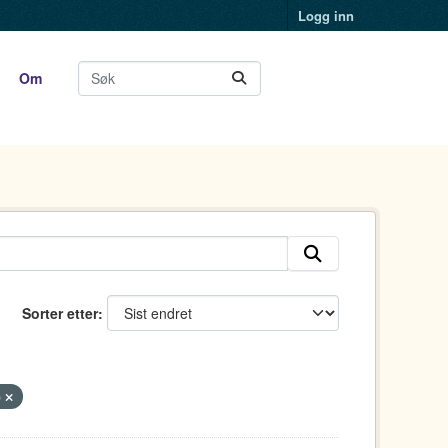
Logg inn
Om
Sorter etter
p