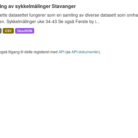
ing av sykkelmålinger Stavanger
ette datasettet fungerer som en samling av diverse datasett som omha
en. Sykkelmålinger uke 34-43 Se også Første by i...
CSV
GeoJSON
også tilgang til dette registeret med
API
(se
API-dokumenter
).