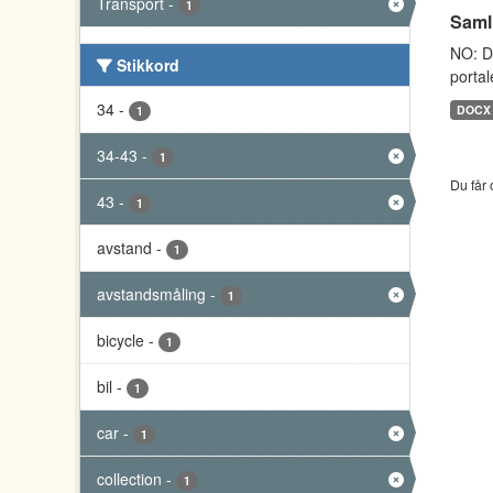
Transport
-
1
Saml
NO: D
Stikkord
portal
34
-
DOCX
1
34-43
-
1
Du får 
43
-
1
avstand
-
1
avstandsmåling
-
1
bicycle
-
1
bil
-
1
car
-
1
collection
-
1