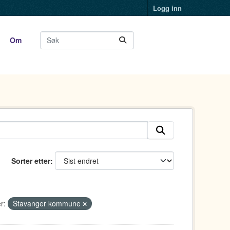
Logg inn
Om
Sorter etter
r:
Stavanger kommune