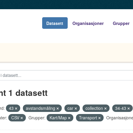
Datasett
Organisasjoner
Grupper
nt 1 datasett
rd:
43
avstandsmåling
car
collection
34-43
ter:
CSV
Grupper:
Kart/Map
Transport
Organisasjone