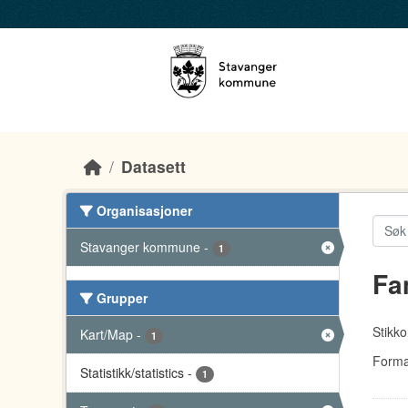
Skip to main content
Datasett
Organisasjoner
Stavanger kommune
-
1
Fa
Grupper
Stikko
Kart/Map
-
1
Forma
Statistikk/statistics
-
1