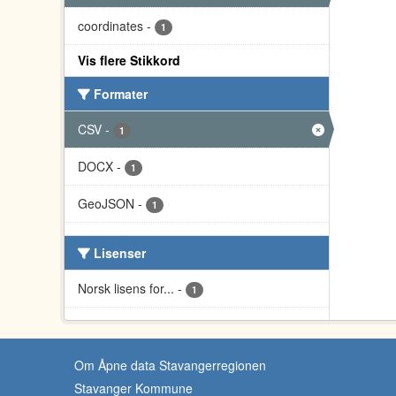
coordinates
-
1
Vis flere Stikkord
Formater
CSV
-
1
DOCX
-
1
GeoJSON
-
1
Lisenser
Norsk lisens for...
-
1
Om Åpne data Stavangerregionen
Stavanger Kommune