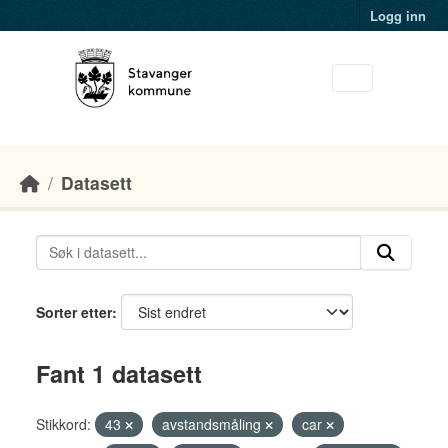
Skip to main content
Logg inn
Datasett
Sorter etter
Fant 1 datasett
Stikkord:
43
avstandsmåling
car