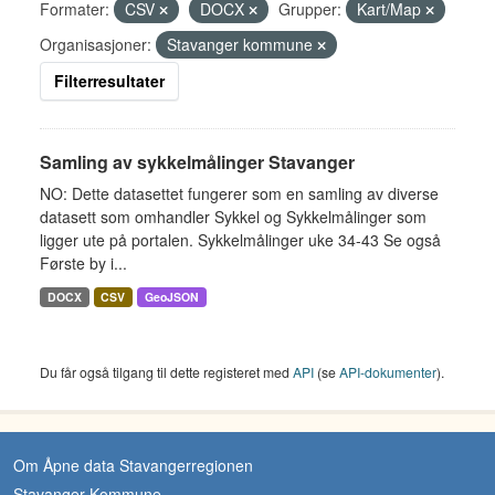
Formater:
CSV
DOCX
Grupper:
Kart/Map
Organisasjoner:
Stavanger kommune
Filterresultater
Samling av sykkelmålinger Stavanger
NO: Dette datasettet fungerer som en samling av diverse
datasett som omhandler Sykkel og Sykkelmålinger som
ligger ute på portalen. Sykkelmålinger uke 34-43 Se også
Første by i...
DOCX
CSV
GeoJSON
Du får også tilgang til dette registeret med
API
(se
API-dokumenter
).
Om Åpne data Stavangerregionen
Stavanger Kommune