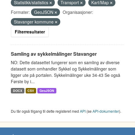
Statistikk/statistics
Transport
Kart/Map
Formater:
GeoJSON
Organisasjoner:
Stavanger kommune
Filterresultater
Samling av sykkelmålinger Stavanger
NO: Dette datasettet fungerer som en samling av diverse
datasett som omhandler Sykkel og Sykkelmålinger som
ligger ute på portalen. Sykkelmålinger uke 34-43 Se også
Første by i...
DOCX
CSV
GeoJSON
Du får også tilgang til dette registeret med
API
(se
API-dokumenter
).