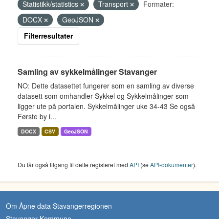
Statistikk/statistics
Transport
Formater:
DOCX
GeoJSON
Filterresultater
Samling av sykkelmålinger Stavanger
NO: Dette datasettet fungerer som en samling av diverse
datasett som omhandler Sykkel og Sykkelmålinger som
ligger ute på portalen. Sykkelmålinger uke 34-43 Se også
Første by i...
DOCX
CSV
GeoJSON
Du får også tilgang til dette registeret med
API
(se
API-dokumenter
).
Om Åpne data Stavangerregionen
Stavanger Kommune