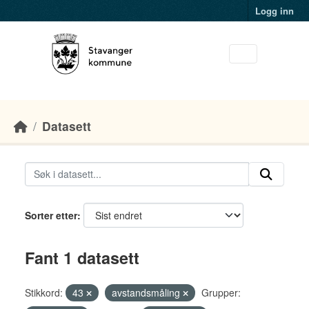
Skip to main content
Logg inn
Datasett
Sorter etter
Fant 1 datasett
Stikkord:
43
avstandsmåling
Grupper: