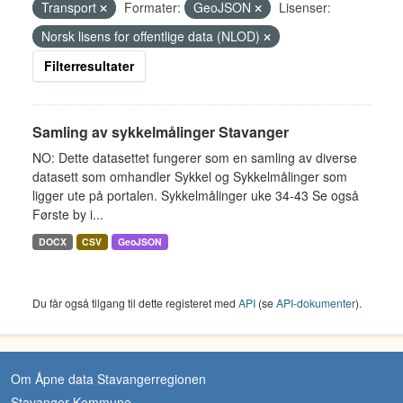
Transport
Formater:
GeoJSON
Lisenser:
Norsk lisens for offentlige data (NLOD)
Filterresultater
Samling av sykkelmålinger Stavanger
NO: Dette datasettet fungerer som en samling av diverse
datasett som omhandler Sykkel og Sykkelmålinger som
ligger ute på portalen. Sykkelmålinger uke 34-43 Se også
Første by i...
DOCX
CSV
GeoJSON
Du får også tilgang til dette registeret med
API
(se
API-dokumenter
).
Om Åpne data Stavangerregionen
Stavanger Kommune