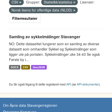
CSV
Grupper:
Statistikk/statistics
Lisenser:
Norsk lisens for offentlige data (NLOD)
Filterresultater
Samling av sykkelmålinger Stavanger
NO: Dette datasettet fungerer som en samling av diverse
datasett som omhandler Sykkel og Sykkelmålinger som
ligger ute på portalen. Sykkelmålinger uke 34-43 Se også
Første by i...
DOCX
CSV
GeoJSON
Du får også tilgang til dette registeret med
API
(se
API-dokumenter
).
Om Åpne data Stavangerregionen
Stavanger Kommune