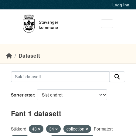
Skip to main content
Logg inn
Datasett
Sorter etter
Fant 1 datasett
Stikkord:
43
34
collection
Formater: