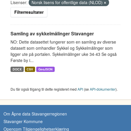
Lisenser:
Norsk lisens for offentlige data (NLOD)
Filterresultater
Samling av sykkelmålinger Stavanger
NO: Dette datasettet fungerer som en samling av diverse
datasett som omhandler Sykkel og Sykkelmålinger som
ligger ute på portalen. Sykkelmålinger uke 34-43 Se også
Første by i...
DOCX
CSV
GeoJSON
Du får også tilgang til dette registeret med
API
(se
API-dokumenter
).
Om Åpne data Stavangerregionen
Stavanger Kommune
Opencom Tilgjengelighetserklæring