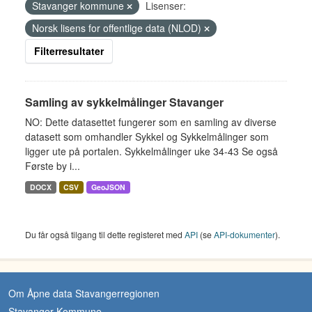
Stavanger kommune
Lisenser:
Norsk lisens for offentlige data (NLOD)
Filterresultater
Samling av sykkelmålinger Stavanger
NO: Dette datasettet fungerer som en samling av diverse
datasett som omhandler Sykkel og Sykkelmålinger som
ligger ute på portalen. Sykkelmålinger uke 34-43 Se også
Første by i...
DOCX
CSV
GeoJSON
Du får også tilgang til dette registeret med
API
(se
API-dokumenter
).
Om Åpne data Stavangerregionen
Stavanger Kommune