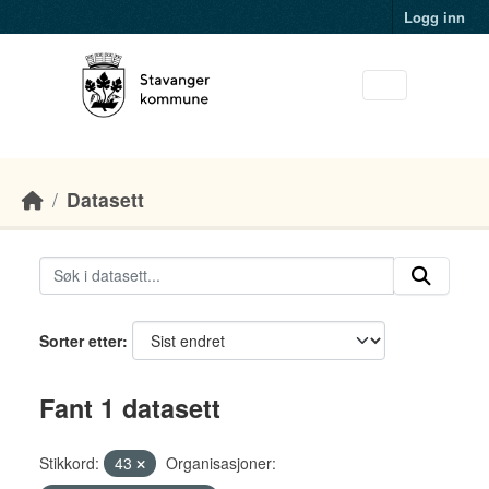
Skip to main content
Logg inn
Datasett
Sorter etter
Fant 1 datasett
Stikkord:
43
Organisasjoner: