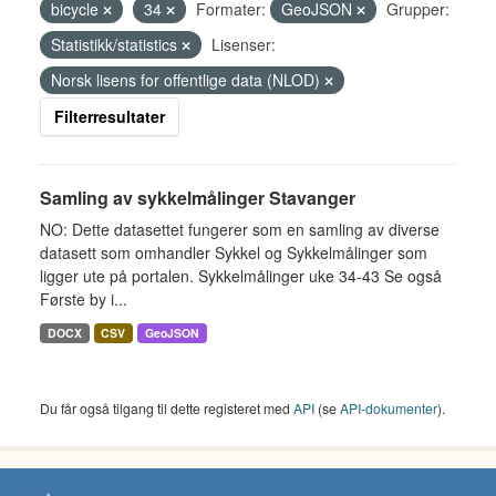
bicycle
34
Formater:
GeoJSON
Grupper:
Statistikk/statistics
Lisenser:
Norsk lisens for offentlige data (NLOD)
Filterresultater
Samling av sykkelmålinger Stavanger
NO: Dette datasettet fungerer som en samling av diverse
datasett som omhandler Sykkel og Sykkelmålinger som
ligger ute på portalen. Sykkelmålinger uke 34-43 Se også
Første by i...
DOCX
CSV
GeoJSON
Du får også tilgang til dette registeret med
API
(se
API-dokumenter
).