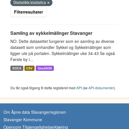
Statistikk/statistics
Filterresultater
Samling av sykkelmålinger Stavanger
NO: Dette datasettet fungerer som en samling av diverse
datasett som omhandler Sykkel og Sykkelmålinger som
ligger ute på portalen. Sykkelmålinger uke 34-43 Se også
Første by i...
DOCX
CSV
GeoJSON
Du får også tilgang til dette registeret med
API
(se
API-dokumenter
).
Om Åpne data Stavangerregionen
Stavanger Kommune
Opencom Tilgjengelighetserklæring