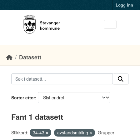
Skip to main content
Logg inn
Datasett
Sorter etter
Fant 1 datasett
Stikkord:
34-43
avstandsmåling
Grupper: