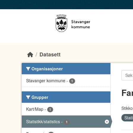
Skip to main content
Datasett
Organisasjoner
Stavanger kommune
-
1
Fa
Grupper
Stikko
Kart/Map
-
1
Stati
Statistikk/statistics
-
1