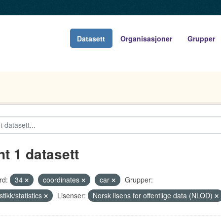
Datasett
Organisasjoner
Grupper
nt 1 datasett
rd:
34
coordinates
car
Grupper:
stikk/statistics
Lisenser:
Norsk lisens for offentlige data (NLOD)