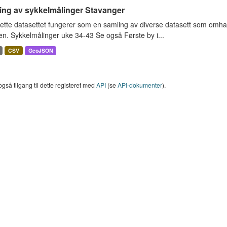
ing av sykkelmålinger Stavanger
ette datasettet fungerer som en samling av diverse datasett som omha
en. Sykkelmålinger uke 34-43 Se også Første by i...
CSV
GeoJSON
også tilgang til dette registeret med
API
(se
API-dokumenter
).