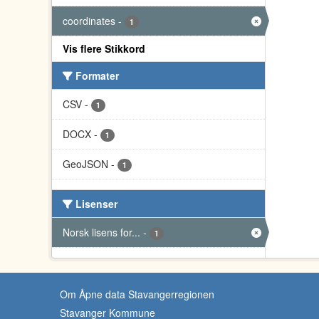
coordinates
-
1
Vis flere Stikkord
Formater
CSV
-
1
DOCX
-
1
GeoJSON
-
1
Lisenser
Norsk lisens for...
-
1
Om Åpne data Stavangerregionen
Stavanger Kommune