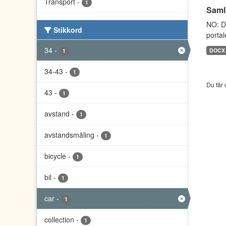
Transport
-
1
Saml
NO: D
Stikkord
portal
34
-
DOCX
1
34-43
-
1
Du får 
43
-
1
avstand
-
1
avstandsmåling
-
1
bicycle
-
1
bil
-
1
car
-
1
collection
-
1