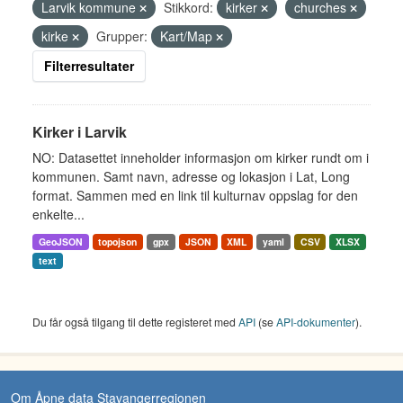
Larvik kommune
Stikkord:
kirker
churches
kirke
Grupper:
Kart/Map
Filterresultater
Kirker i Larvik
NO: Datasettet inneholder informasjon om kirker rundt om i
kommunen. Samt navn, adresse og lokasjon i Lat, Long
format. Sammen med en link til kulturnav oppslag for den
enkelte...
GeoJSON
topojson
gpx
JSON
XML
yaml
CSV
XLSX
text
Du får også tilgang til dette registeret med
API
(se
API-dokumenter
).
Om Åpne data Stavangerregionen