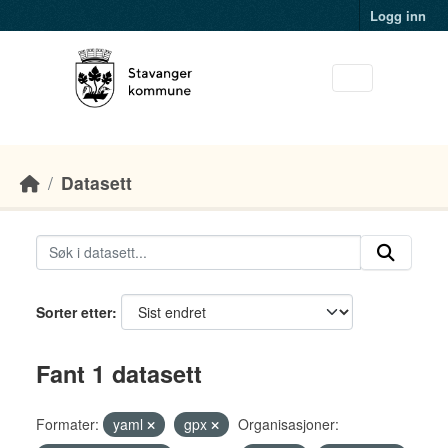
Skip to main content
Logg inn
Datasett
Sorter etter
Fant 1 datasett
Formater:
yaml
gpx
Organisasjoner: