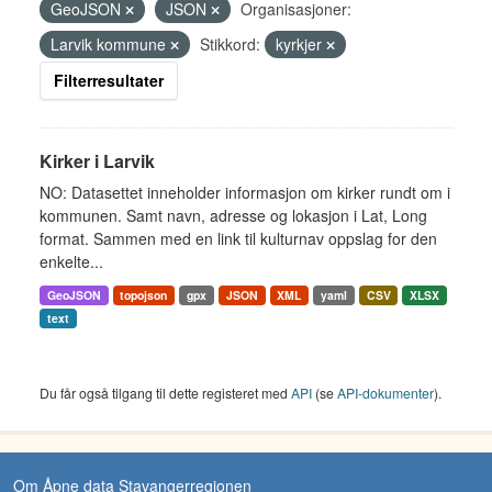
GeoJSON
JSON
Organisasjoner:
Larvik kommune
Stikkord:
kyrkjer
Filterresultater
Kirker i Larvik
NO: Datasettet inneholder informasjon om kirker rundt om i
kommunen. Samt navn, adresse og lokasjon i Lat, Long
format. Sammen med en link til kulturnav oppslag for den
enkelte...
GeoJSON
topojson
gpx
JSON
XML
yaml
CSV
XLSX
text
Du får også tilgang til dette registeret med
API
(se
API-dokumenter
).
Om Åpne data Stavangerregionen