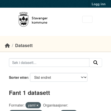
Skip to main content
Logg inn
Datasett
Sorter etter
Fant 1 datasett
Formater:
yaml
Organisasjoner: