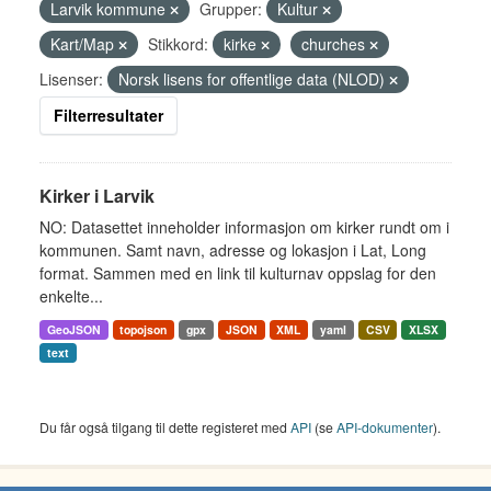
Larvik kommune
Grupper:
Kultur
Kart/Map
Stikkord:
kirke
churches
Lisenser:
Norsk lisens for offentlige data (NLOD)
Filterresultater
Kirker i Larvik
NO: Datasettet inneholder informasjon om kirker rundt om i
kommunen. Samt navn, adresse og lokasjon i Lat, Long
format. Sammen med en link til kulturnav oppslag for den
enkelte...
GeoJSON
topojson
gpx
JSON
XML
yaml
CSV
XLSX
text
Du får også tilgang til dette registeret med
API
(se
API-dokumenter
).