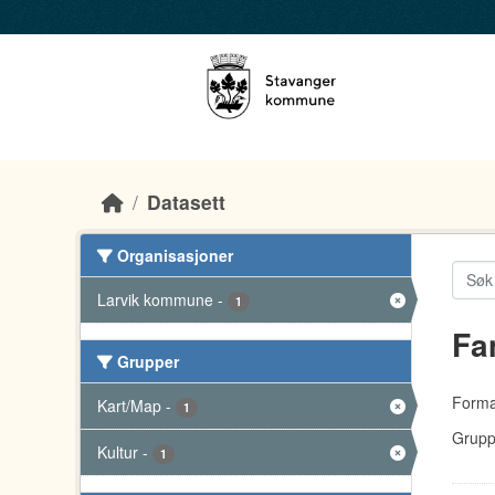
Skip to main content
Datasett
Organisasjoner
Larvik kommune
-
1
Fa
Grupper
Forma
Kart/Map
-
1
Grupp
Kultur
-
1