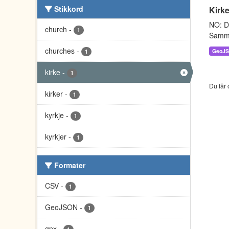
Stikkord
Kirke
NO: Da
church
-
1
Sammen
churches
-
GeoJ
1
kirke
-
1
Du får 
kirker
-
1
kyrkje
-
1
kyrkjer
-
1
Formater
CSV
-
1
GeoJSON
-
1
gpx
-