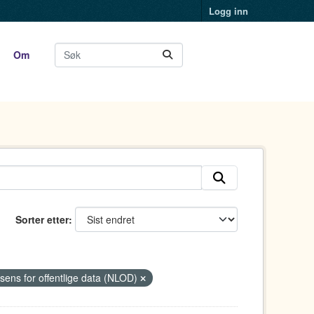
Logg inn
Om
Sorter etter
isens for offentlige data (NLOD)