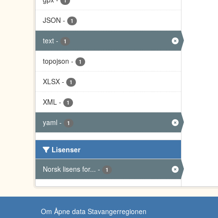
1
JSON
-
1
text
-
1
topojson
-
1
XLSX
-
1
XML
-
1
yaml
-
1
Lisenser
Norsk lisens for...
-
1
Om Åpne data Stavangerregionen