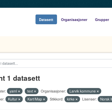
Datasett
Organisasjoner
Grupper
nt 1 datasett
ter:
yaml
text
Organisasjoner:
Larvik kommune
er:
Kultur
Kart/Map
Stikkord:
kirke
Lisenser:
Norsk l