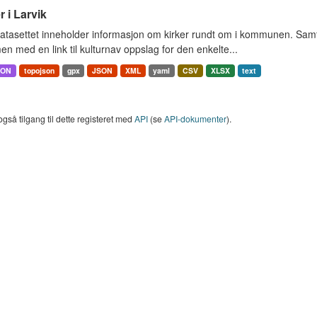
r i Larvik
tasettet inneholder informasjon om kirker rundt om i kommunen. Samt 
 med en link til kulturnav oppslag for den enkelte...
SON
topojson
gpx
JSON
XML
yaml
CSV
XLSX
text
også tilgang til dette registeret med
API
(se
API-dokumenter
).