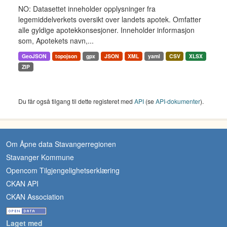
NO: Datasettet inneholder opplysninger fra
legemiddelverkets oversikt over landets apotek. Omfatter
alle gyldige apotekkonsesjoner. Inneholder informasjon
som, Apotekets navn,...
GeoJSON
topojson
gpx
JSON
XML
yaml
CSV
XLSX
ZIP
Du får også tilgang til dette registeret med
API
(se
API-dokumenter
).
Om Åpne data Stavangerregionen
Stavanger Kommune
Opencom Tilgjengelighetserklæring
CKAN API
CKAN Association
Laget med