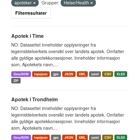
apoteker
Grupper:
Helse/Health
Filterresultater
Apotek i Time
NO: Datasettet inneholder opplysninger fra
legemiddelverkets oversikt over landets apotek. Omfatter
alle gyldige apotekkonsesjoner. Inneholder informasjon
som, Apotekets navn,...
GeoJSON
topojson
gpx
JSON
XML
yaml
CSV
XLSX
ZIP
Apotek i Trondheim
NO: Datasettet inneholder opplysninger fra
legemiddelverkets oversikt over landets apotek. Omfatter
alle gyldige apotekkonsesjoner. Inneholder informasjon
som, Apotekets navn,...
GeoJSON
topojson
gpx
JSON
XML
yaml
CSV
XLSX