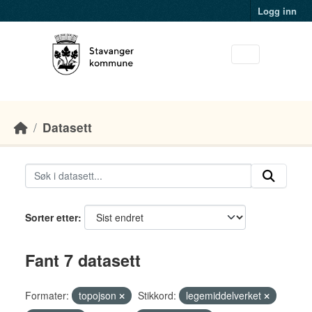
Skip to main content
Logg inn
Datasett
Sorter etter
Fant 7 datasett
Formater:
topojson
Stikkord:
legemiddelverket