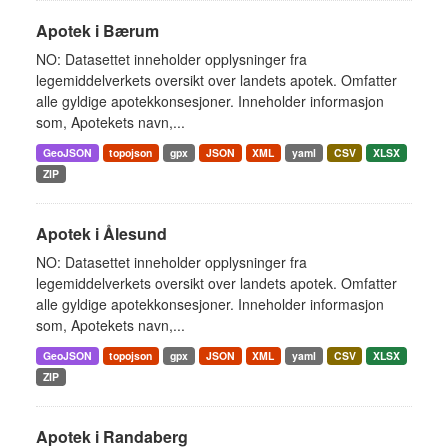
Apotek i Bærum
NO: Datasettet inneholder opplysninger fra
legemiddelverkets oversikt over landets apotek. Omfatter
alle gyldige apotekkonsesjoner. Inneholder informasjon
som, Apotekets navn,...
GeoJSON
topojson
gpx
JSON
XML
yaml
CSV
XLSX
ZIP
Apotek i Ålesund
NO: Datasettet inneholder opplysninger fra
legemiddelverkets oversikt over landets apotek. Omfatter
alle gyldige apotekkonsesjoner. Inneholder informasjon
som, Apotekets navn,...
GeoJSON
topojson
gpx
JSON
XML
yaml
CSV
XLSX
ZIP
Apotek i Randaberg