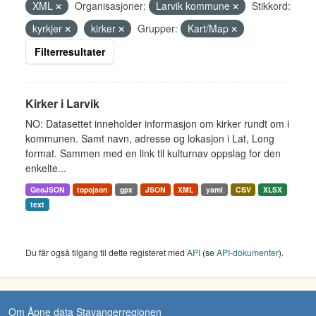
XML
Organisasjoner:
Larvik kommune
Stikkord:
kyrkjer
kirker
Grupper:
Kart/Map
Filterresultater
Kirker i Larvik
NO: Datasettet inneholder informasjon om kirker rundt om i
kommunen. Samt navn, adresse og lokasjon i Lat, Long
format. Sammen med en link til kulturnav oppslag for den
enkelte...
GeoJSON
topojson
gpx
JSON
XML
yaml
CSV
XLSX
text
Du får også tilgang til dette registeret med
API
(se
API-dokumenter
).
Om Åpne data Stavangerregionen