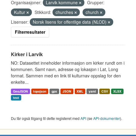
Organisasjoner:
Larvik kommune
Grupper:
Kultur
Stikkord:
churches
church
Lisenser:
Norsk lisens for offentlige data (NLOD)
Filterresultater
Kirker i Larvik
NO: Datasettet inneholder informasjon om kirker rundt om i
kommunen. Samt navn, adresse og lokasjon i Lat, Long
format. Sammen med en link til kulturnav oppslag for den
enkelte...
GeoJSON
topojson
gpx
JSON
XML
yaml
CSV
XLSX
text
Du får også tilgang til dette registeret med
API
(se
API-dokumenter
).