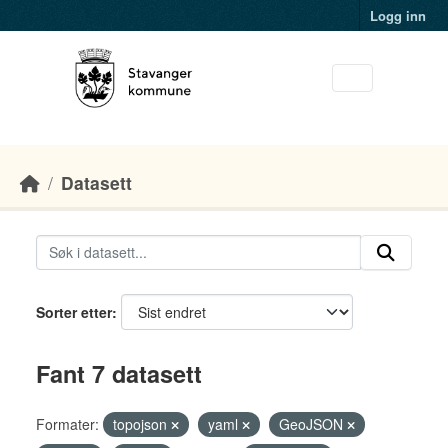
Skip to main content
Logg inn
Datasett
Sorter etter
Fant 7 datasett
Formater:
topojson
yaml
GeoJSON