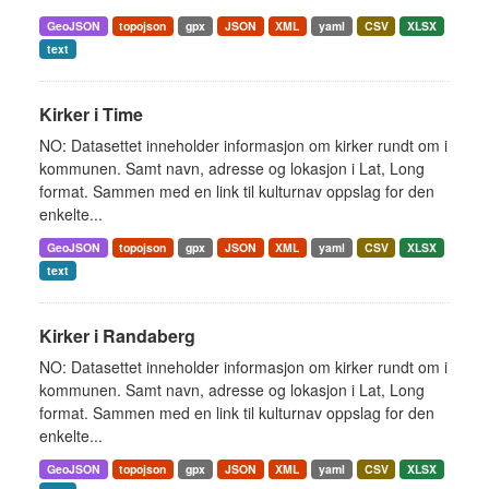
GeoJSON
topojson
gpx
JSON
XML
yaml
CSV
XLSX
text
Kirker i Time
NO: Datasettet inneholder informasjon om kirker rundt om i
kommunen. Samt navn, adresse og lokasjon i Lat, Long
format. Sammen med en link til kulturnav oppslag for den
enkelte...
GeoJSON
topojson
gpx
JSON
XML
yaml
CSV
XLSX
text
Kirker i Randaberg
NO: Datasettet inneholder informasjon om kirker rundt om i
kommunen. Samt navn, adresse og lokasjon i Lat, Long
format. Sammen med en link til kulturnav oppslag for den
enkelte...
GeoJSON
topojson
gpx
JSON
XML
yaml
CSV
XLSX