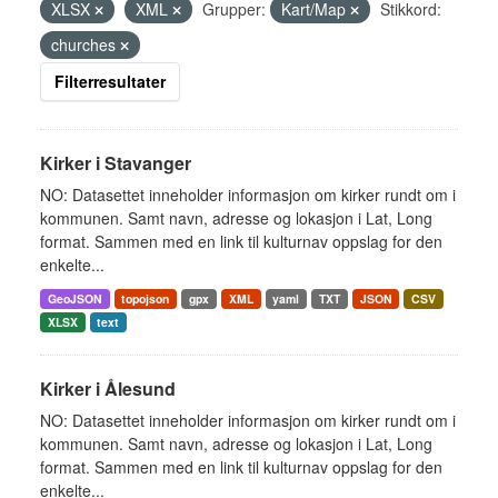
XLSX
XML
Grupper:
Kart/Map
Stikkord:
churches
Filterresultater
Kirker i Stavanger
NO: Datasettet inneholder informasjon om kirker rundt om i
kommunen. Samt navn, adresse og lokasjon i Lat, Long
format. Sammen med en link til kulturnav oppslag for den
enkelte...
GeoJSON
topojson
gpx
XML
yaml
TXT
JSON
CSV
XLSX
text
Kirker i Ålesund
NO: Datasettet inneholder informasjon om kirker rundt om i
kommunen. Samt navn, adresse og lokasjon i Lat, Long
format. Sammen med en link til kulturnav oppslag for den
enkelte...