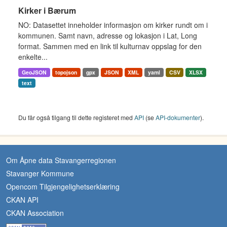
Kirker i Bærum
NO: Datasettet inneholder informasjon om kirker rundt om i
kommunen. Samt navn, adresse og lokasjon i Lat, Long
format. Sammen med en link til kulturnav oppslag for den
enkelte...
GeoJSON
topojson
gpx
JSON
XML
yaml
CSV
XLSX
text
Du får også tilgang til dette registeret med
API
(se
API-dokumenter
).
Om Åpne data Stavangerregionen
Stavanger Kommune
Opencom Tilgjengelighetserklæring
CKAN API
CKAN Association