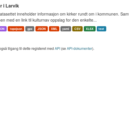
r i Larvik
tasettet inneholder informasjon om kirker rundt om i kommunen. Samt 
 med en link til kulturnav oppslag for den enkelte...
SON
topojson
gpx
JSON
XML
yaml
CSV
XLSX
text
også tilgang til dette registeret med
API
(se
API-dokumenter
).