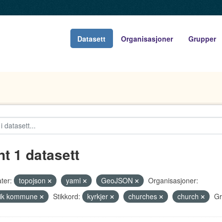
Datasett
Organisasjoner
Grupper
nt 1 datasett
ter:
topojson
yaml
GeoJSON
Organisasjoner:
vik kommune
Stikkord:
kyrkjer
churches
church
Gr