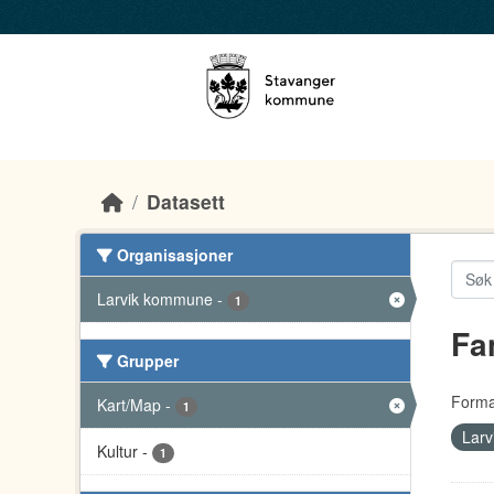
Skip to main content
Datasett
Organisasjoner
Larvik kommune
-
1
Fa
Grupper
Forma
Kart/Map
-
1
Lar
Kultur
-
1