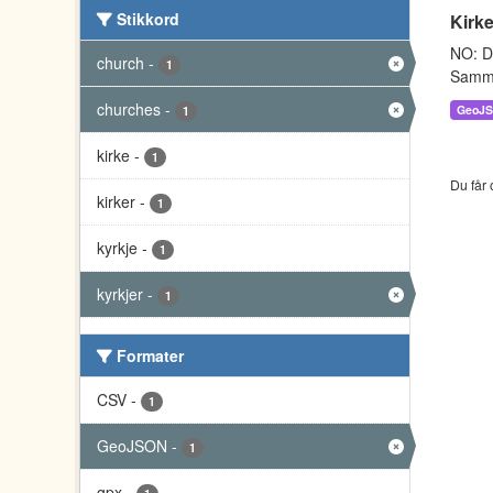
Stikkord
Kirke
NO: Da
church
-
1
Sammen
churches
-
GeoJ
1
kirke
-
1
Du får 
kirker
-
1
kyrkje
-
1
kyrkjer
-
1
Formater
CSV
-
1
GeoJSON
-
1
gpx
-