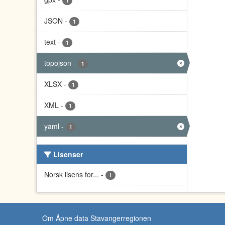
1
JSON
-
1
text
-
1
topojson
-
1
XLSX
-
1
XML
-
1
yaml
-
1
Lisenser
Norsk lisens for...
-
1
Om Åpne data Stavangerregionen