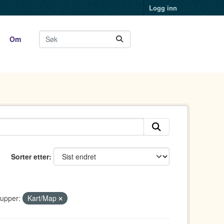
Logg inn
Om
Sorter etter
upper:
Kart/Map