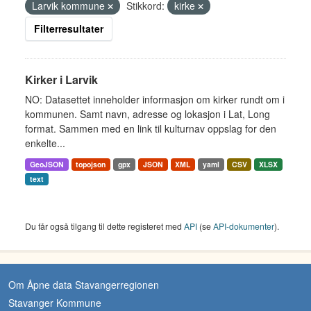
Larvik kommune
Stikkord:
kirke
Filterresultater
Kirker i Larvik
NO: Datasettet inneholder informasjon om kirker rundt om i
kommunen. Samt navn, adresse og lokasjon i Lat, Long
format. Sammen med en link til kulturnav oppslag for den
enkelte...
GeoJSON
topojson
gpx
JSON
XML
yaml
CSV
XLSX
text
Du får også tilgang til dette registeret med
API
(se
API-dokumenter
).
Om Åpne data Stavangerregionen
Stavanger Kommune