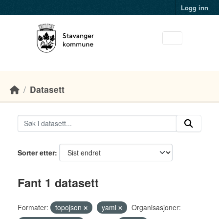
Skip to main content
Logg inn
Datasett
Sorter etter
Fant 1 datasett
Formater:
topojson
yaml
Organisasjoner: