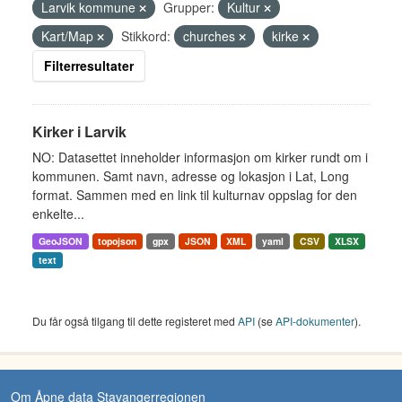
Larvik kommune
Grupper:
Kultur
Kart/Map
Stikkord:
churches
kirke
Filterresultater
Kirker i Larvik
NO: Datasettet inneholder informasjon om kirker rundt om i
kommunen. Samt navn, adresse og lokasjon i Lat, Long
format. Sammen med en link til kulturnav oppslag for den
enkelte...
GeoJSON
topojson
gpx
JSON
XML
yaml
CSV
XLSX
text
Du får også tilgang til dette registeret med
API
(se
API-dokumenter
).
Om Åpne data Stavangerregionen