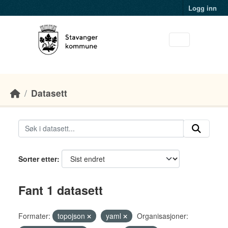
Skip to main content
Logg inn
Datasett
Sorter etter
Fant 1 datasett
Formater:
topojson
yaml
Organisasjoner: