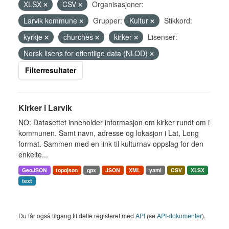
XLSX
CSV
Organisasjoner:
Larvik kommune
Grupper:
Kultur
Stikkord:
kyrkje
churches
kirker
Lisenser:
Norsk lisens for offentlige data (NLOD)
Filterresultater
Kirker i Larvik
NO: Datasettet inneholder informasjon om kirker rundt om i
kommunen. Samt navn, adresse og lokasjon i Lat, Long
format. Sammen med en link til kulturnav oppslag for den
enkelte...
GeoJSON
topojson
gpx
JSON
XML
yaml
CSV
XLSX
text
Du får også tilgang til dette registeret med
API
(se
API-dokumenter
).