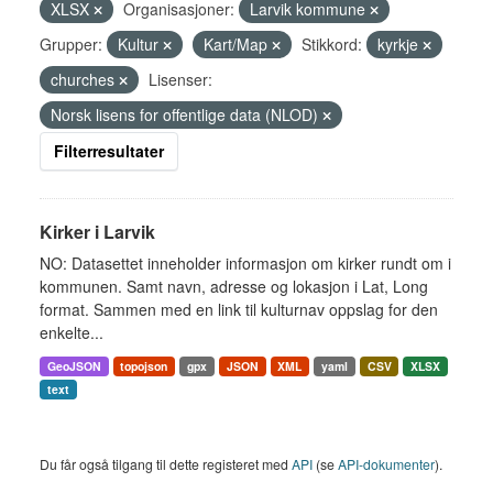
XLSX
Organisasjoner:
Larvik kommune
Grupper:
Kultur
Kart/Map
Stikkord:
kyrkje
churches
Lisenser:
Norsk lisens for offentlige data (NLOD)
Filterresultater
Kirker i Larvik
NO: Datasettet inneholder informasjon om kirker rundt om i
kommunen. Samt navn, adresse og lokasjon i Lat, Long
format. Sammen med en link til kulturnav oppslag for den
enkelte...
GeoJSON
topojson
gpx
JSON
XML
yaml
CSV
XLSX
text
Du får også tilgang til dette registeret med
API
(se
API-dokumenter
).