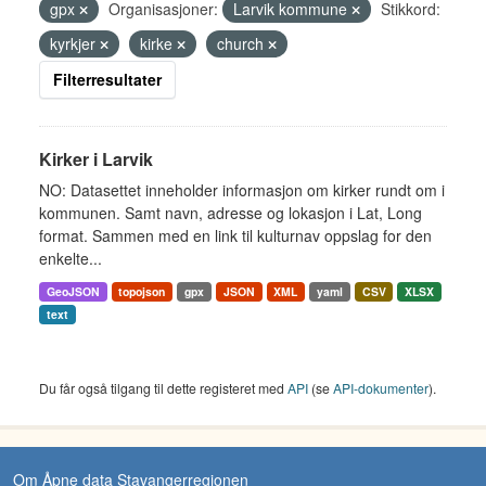
gpx
Organisasjoner:
Larvik kommune
Stikkord:
kyrkjer
kirke
church
Filterresultater
Kirker i Larvik
NO: Datasettet inneholder informasjon om kirker rundt om i
kommunen. Samt navn, adresse og lokasjon i Lat, Long
format. Sammen med en link til kulturnav oppslag for den
enkelte...
GeoJSON
topojson
gpx
JSON
XML
yaml
CSV
XLSX
text
Du får også tilgang til dette registeret med
API
(se
API-dokumenter
).
Om Åpne data Stavangerregionen