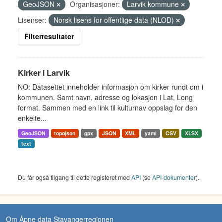
GeoJSON
Organisasjoner:
Larvik kommune
Lisenser:
Norsk lisens for offentlige data (NLOD)
Filterresultater
Kirker i Larvik
NO: Datasettet inneholder informasjon om kirker rundt om i
kommunen. Samt navn, adresse og lokasjon i Lat, Long
format. Sammen med en link til kulturnav oppslag for den
enkelte...
GeoJSON
topojson
gpx
JSON
XML
yaml
CSV
XLSX
text
Du får også tilgang til dette registeret med
API
(se
API-dokumenter
).
Om Åpne data Stavangerregionen