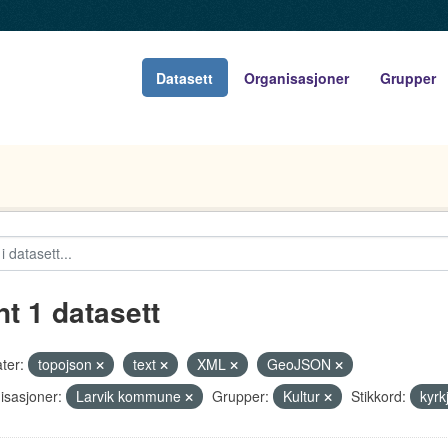
Datasett
Organisasjoner
Grupper
nt 1 datasett
ter:
topojson
text
XML
GeoJSON
isasjoner:
Larvik kommune
Grupper:
Kultur
Stikkord:
kyrk