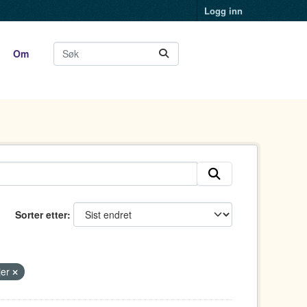
Logg inn
Om
Sorter etter
jer