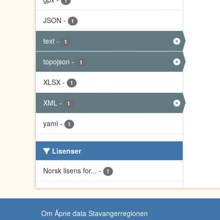
1
JSON
-
1
text
-
1
topojson
-
1
XLSX
-
1
XML
-
1
yaml
-
1
Lisenser
Norsk lisens for...
-
1
Om Åpne data Stavangerregionen