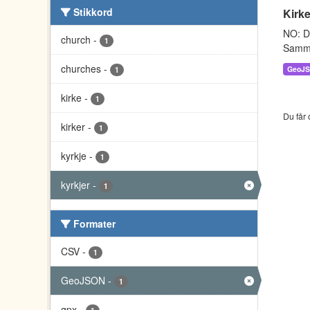
Stikkord
Kirke
NO: Da
church
-
1
Sammen
churches
-
GeoJ
1
kirke
-
1
Du får 
kirker
-
1
kyrkje
-
1
kyrkjer
-
1
Formater
CSV
-
1
GeoJSON
-
1
gpx
-