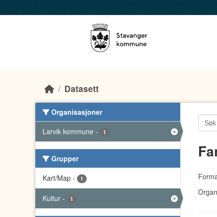
Skip to main content
Datasett
Organisasjoner
Larvik kommune
-
1
Fa
Grupper
Forma
Kart/Map
-
1
Organ
Kultur
-
1