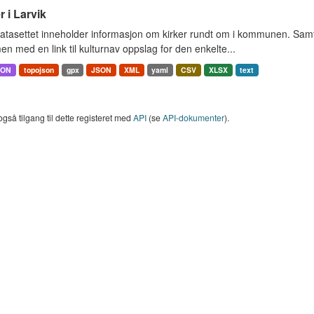
r i Larvik
tasettet inneholder informasjon om kirker rundt om i kommunen. Samt 
 med en link til kulturnav oppslag for den enkelte...
SON
topojson
gpx
JSON
XML
yaml
CSV
XLSX
text
også tilgang til dette registeret med
API
(se
API-dokumenter
).