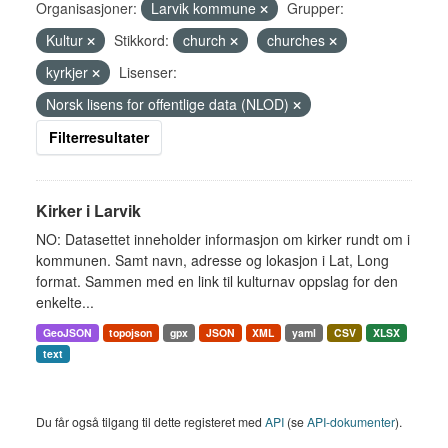
Organisasjoner:
Larvik kommune
Grupper:
Kultur
Stikkord:
church
churches
kyrkjer
Lisenser:
Norsk lisens for offentlige data (NLOD)
Filterresultater
Kirker i Larvik
NO: Datasettet inneholder informasjon om kirker rundt om i
kommunen. Samt navn, adresse og lokasjon i Lat, Long
format. Sammen med en link til kulturnav oppslag for den
enkelte...
GeoJSON
topojson
gpx
JSON
XML
yaml
CSV
XLSX
text
Du får også tilgang til dette registeret med
API
(se
API-dokumenter
).