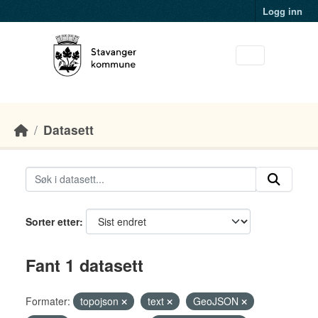
Skip to main content
Logg inn
Datasett
Sorter etter
Fant 1 datasett
Formater:
topojson
text
GeoJSON