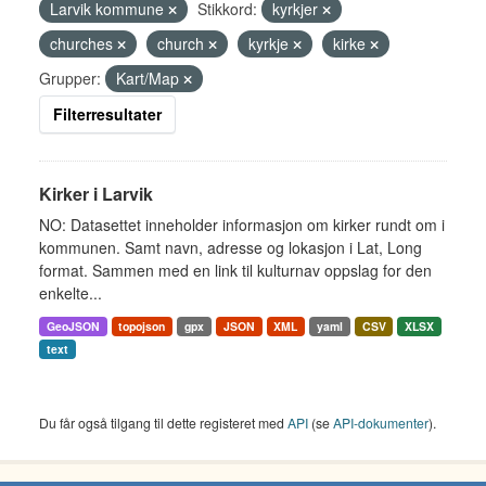
Larvik kommune
Stikkord:
kyrkjer
churches
church
kyrkje
kirke
Grupper:
Kart/Map
Filterresultater
Kirker i Larvik
NO: Datasettet inneholder informasjon om kirker rundt om i
kommunen. Samt navn, adresse og lokasjon i Lat, Long
format. Sammen med en link til kulturnav oppslag for den
enkelte...
GeoJSON
topojson
gpx
JSON
XML
yaml
CSV
XLSX
text
Du får også tilgang til dette registeret med
API
(se
API-dokumenter
).