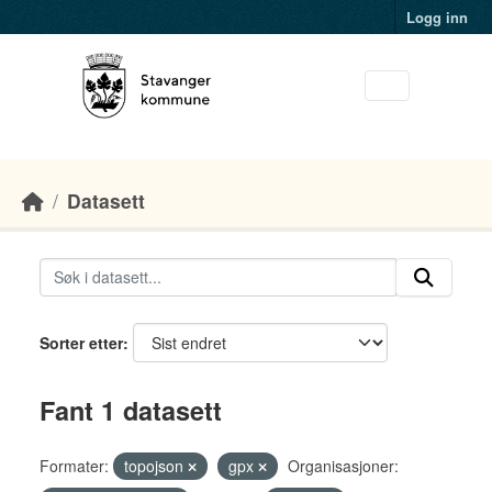
Skip to main content
Logg inn
Datasett
Sorter etter
Fant 1 datasett
Formater:
topojson
gpx
Organisasjoner: