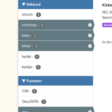
Stikkord
Kirke
NO: Da
church
-
1
Sammen
churches
-
GeoJ
1
kirke
-
1
Du får 
kirker
-
1
kyrkje
-
1
kyrkjer
-
1
Formater
CSV
-
1
GeoJSON
-
1
gpx
-