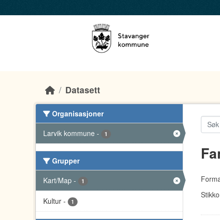
Skip to main content
Datasett
Organisasjoner
Larvik kommune
-
1
Fa
Grupper
Forma
Kart/Map
-
1
Stikko
Kultur
-
1