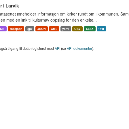
r i Larvik
tasettet inneholder informasjon om kirker rundt om i kommunen. Samt 
 med en link til kulturnav oppslag for den enkelte...
SON
topojson
gpx
JSON
XML
yaml
CSV
XLSX
text
også tilgang til dette registeret med
API
(se
API-dokumenter
).