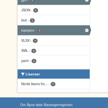
1
JSON
-
1
text
-
1
topojson
-
1
XLSX
-
1
XML
-
1
yaml
-
1
Lisenser
Norsk lisens for...
-
1
Om Åpne data Stavangerregionen