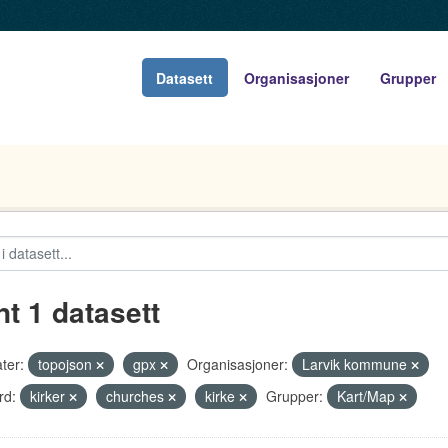
Datasett
Organisasjoner
Grupper
nt 1 datasett
ter:
topojson
gpx
Organisasjoner:
Larvik kommune
rd:
kirker
churches
kirke
Grupper:
Kart/Map