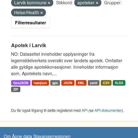
Larvik kommune
Stikkord:
apoteker
Grupper:
Helse/Health
Filterresultater
Apotek i Larvik
NO: Datasettet inneholder opplysninger fra
legemiddelverkets oversikt over landets apotek. Omfatter
alle gyldige apotekkonsesjoner. Inneholder informasjon
som, Apotekets navn,...
GeoJSON
topojson
gpx
JSON
XML
yaml
CSV
XLSX
ZIP
Du får også tilgang til dette registeret med
API
(se
API-dokumenter
).
Om Åpne data Stavangerregionen