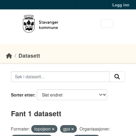
Skip to main content
Logg inn
Datasett
Sorter etter
Fant 1 datasett
Formater:
topojson
gpx
Organisasjoner: