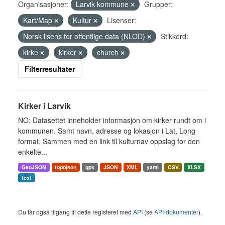
Organisasjoner:
Larvik kommune
Grupper:
Kart/Map
Kultur
Lisenser:
Norsk lisens for offentlige data (NLOD)
Stikkord:
kirke
kirker
church
Filterresultater
Kirker i Larvik
NO: Datasettet inneholder informasjon om kirker rundt om i
kommunen. Samt navn, adresse og lokasjon i Lat, Long
format. Sammen med en link til kulturnav oppslag for den
enkelte...
GeoJSON
topojson
gpx
JSON
XML
yaml
CSV
XLSX
text
Du får også tilgang til dette registeret med
API
(se
API-dokumenter
).