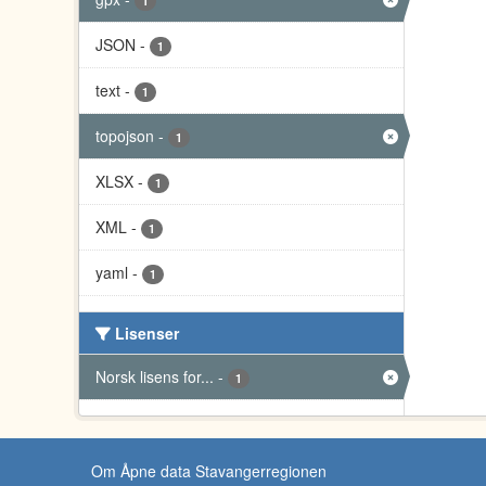
1
JSON
-
1
text
-
1
topojson
-
1
XLSX
-
1
XML
-
1
yaml
-
1
Lisenser
Norsk lisens for...
-
1
Om Åpne data Stavangerregionen