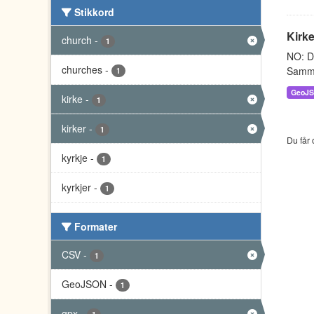
Stikkord
Kirke
church
-
1
NO: Da
churches
-
Sammen
1
GeoJ
kirke
-
1
kirker
-
1
Du får 
kyrkje
-
1
kyrkjer
-
1
Formater
CSV
-
1
GeoJSON
-
1
gpx
-