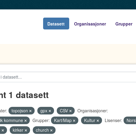
Datasett
Organisasjoner
Grupper
nt 1 datasett
ter:
topojson
gpx
CSV
Organisasjoner:
vik kommune
Grupper:
Kart/Map
Kultur
Lisenser:
Nors
e
kirker
church