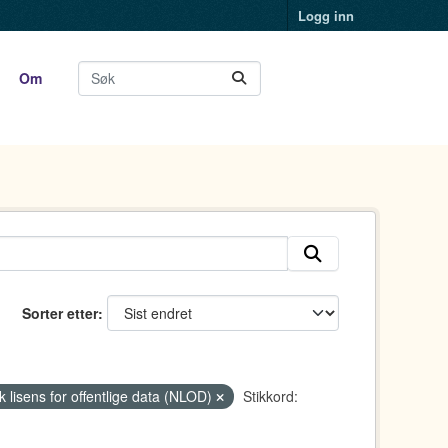
Logg inn
Om
Sorter etter
k lisens for offentlige data (NLOD)
Stikkord: