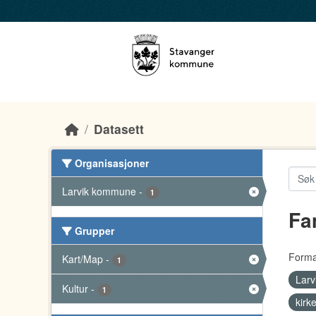
Skip to main content
Datasett
Organisasjoner
Larvik kommune
-
1
Fa
Grupper
Forma
Kart/Map
-
1
Lar
Kultur
-
1
kirk