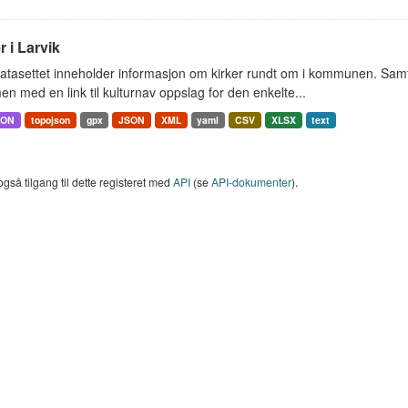
r i Larvik
tasettet inneholder informasjon om kirker rundt om i kommunen. Samt 
 med en link til kulturnav oppslag for den enkelte...
SON
topojson
gpx
JSON
XML
yaml
CSV
XLSX
text
også tilgang til dette registeret med
API
(se
API-dokumenter
).