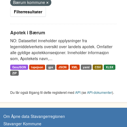
Bærum kommune
Filterresultater
Apotek i Bærum
NO: Datasettet inneholder opplysninger fra
legemiddelverkets oversikt over landets apotek. Omfatter
alle gyldige apotekkonsesjoner. Inneholder informasjon
som, Apotekets navn,...
GeoJSON
topojson
gpx
JSON
XML
yaml
CSV
XLSX
ZIP
Du får også tilgang til dette registeret med
API
(se
API-dokumenter
).
Om Åpne data Stavangerregionen
Stavanger Kommune