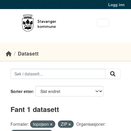
Skip to main content
Logg inn
Datasett
Sorter etter
Fant 1 datasett
Formater:
topojson
ZIP
Organisasjoner: